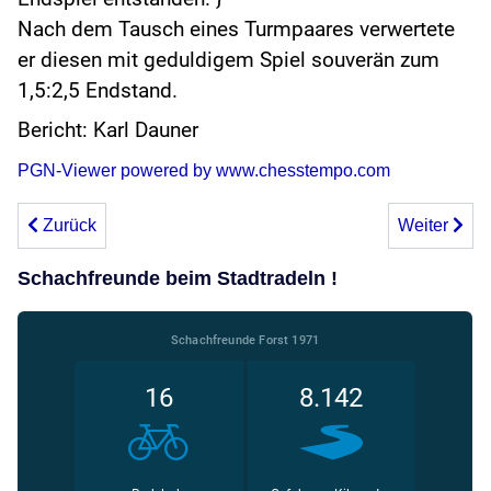
Nach dem Tausch eines Turmpaares verwertete
er diesen mit geduldigem Spiel souverän zum
1,5:2,5 Endstand.
Bericht: Karl Dauner
PGN-Viewer powered by www.chesstempo.com
Vorheriger Beitrag: Turniernachlese: Bamberg Open 2025
Nächster Be
Zurück
Weiter
Schachfreunde beim Stadtradeln !