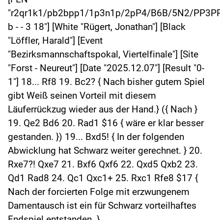
"r2qr1k1/pb2bpp1/1p3n1p/2pP4/B6B/5N2/PP3
b - - 3 18"] [White "Rügert, Jonathan"] [Black
"Löffler, Harald"] [Event
"Bezirksmannschaftspokal, Viertelfinale"] [Site
"Forst - Neureut"] [Date "2025.12.07"] [Result "0-
1"] 18... Rf8 19. Bc2? { Nach bisher gutem Spiel
gibt Weiß seinen Vorteil mit diesem
Läuferrückzug wieder aus der Hand.} ({ Nach }
19. Qe2 Bd6 20. Rad1 $16 { wäre er klar besser
gestanden. }) 19... Bxd5! { In der folgenden
Abwicklung hat Schwarz weiter gerechnet. } 20.
Rxe7?! Qxe7 21. Bxf6 Qxf6 22. Qxd5 Qxb2 23.
Qd1 Rad8 24. Qc1 Qxc1+ 25. Rxc1 Rfe8 $17 {
Nach der forcierten Folge mit erzwungenem
Damentausch ist ein für Schwarz vorteilhaftes
Endspiel entstanden. }