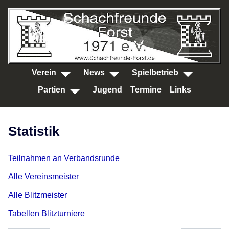
SKIP TO MAIN CONTENT
Verein
News
Spielbetrieb
Partien
Jugend
Termine
Links
Statistik
Teilnahmen an Verbandsrunde
Alle Vereinsmeister
Alle Blitzmeister
Tabellen Blitzturniere