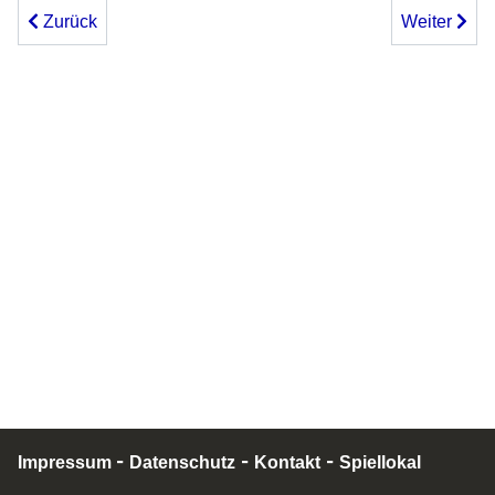
Vorheriger Beitrag: Teilnahme an Verbandsrunden
Nächster Beit
Zurück
Weiter
-
-
-
Impressum
Datenschutz
Kontakt
Spiellokal