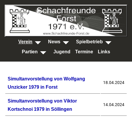
SKIP TO MAIN CONTENT
Verein
News
Spielbetrieb
Partien
Jugend
Termine
Links
Beiträge
Titel
Veröffentlichungsdatum
Simultanvorstellung von Wolfgang
18.04.2024
Unzicker 1979 in Forst
Simultanvorstellung von Viktor
14.04.2024
Kortschnoi 1979 in Söllingen