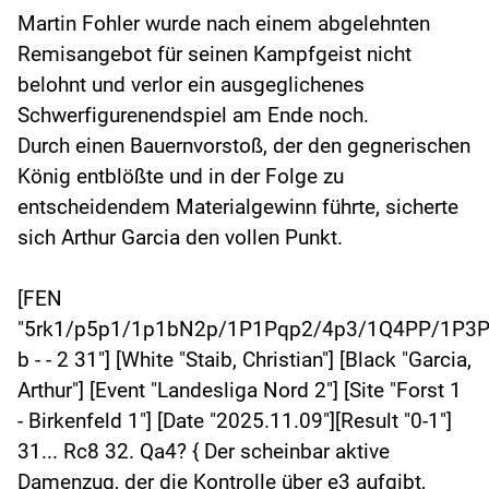
Martin Fohler wurde nach einem abgelehnten
Remisangebot für seinen Kampfgeist nicht
belohnt und verlor ein ausgeglichenes
Schwerfigurenendspiel am Ende noch.
Durch einen Bauernvorstoß, der den gegnerischen
König entblößte und in der Folge zu
entscheidendem Materialgewinn führte, sicherte
sich Arthur Garcia den vollen Punkt.
[FEN
"5rk1/p5p1/1p1bN2p/1P1Pqp2/4p3/1Q4PP/1P3
b - - 2 31"] [White "Staib, Christian"] [Black "Garcia,
Arthur"] [Event "Landesliga Nord 2"] [Site "Forst 1
- Birkenfeld 1"] [Date "2025.11.09"][Result "0-1"]
31... Rc8 32. Qa4? { Der scheinbar aktive
Damenzug, der die Kontrolle über e3 aufgibt,