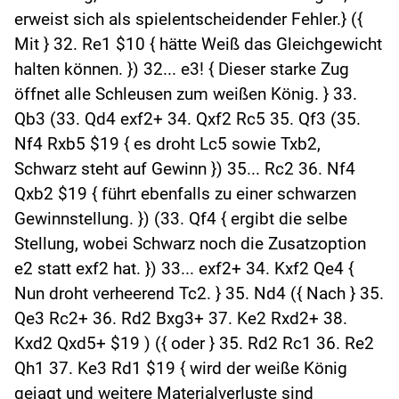
erweist sich als spielentscheidender Fehler.} ({
Mit } 32. Re1 $10 { hätte Weiß das Gleichgewicht
halten können. }) 32... e3! { Dieser starke Zug
öffnet alle Schleusen zum weißen König. } 33.
Qb3 (33. Qd4 exf2+ 34. Qxf2 Rc5 35. Qf3 (35.
Nf4 Rxb5 $19 { es droht Lc5 sowie Txb2,
Schwarz steht auf Gewinn }) 35... Rc2 36. Nf4
Qxb2 $19 { führt ebenfalls zu einer schwarzen
Gewinnstellung. }) (33. Qf4 { ergibt die selbe
Stellung, wobei Schwarz noch die Zusatzoption
e2 statt exf2 hat. }) 33... exf2+ 34. Kxf2 Qe4 {
Nun droht verheerend Tc2. } 35. Nd4 ({ Nach } 35.
Qe3 Rc2+ 36. Rd2 Bxg3+ 37. Ke2 Rxd2+ 38.
Kxd2 Qxd5+ $19 ) ({ oder } 35. Rd2 Rc1 36. Re2
Qh1 37. Ke3 Rd1 $19 { wird der weiße König
gejagt und weitere Materialverluste sind