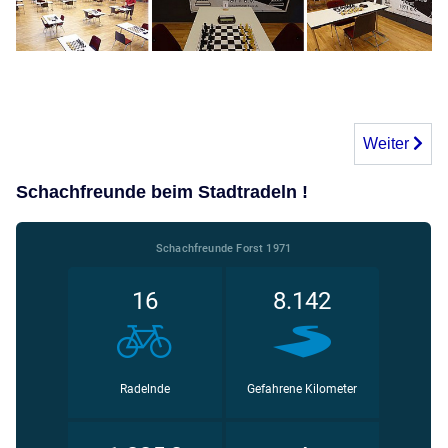
Nächster Bei
Weiter
Schachfreunde beim Stadtradeln !