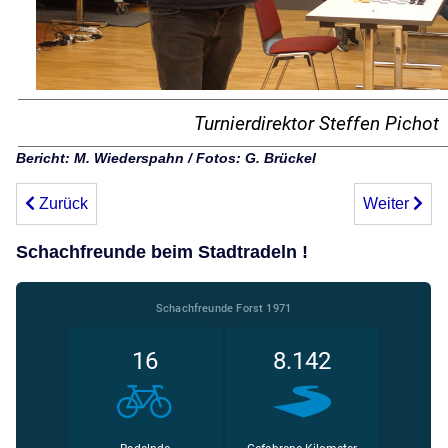
Turnierdirektor Steffen Pichot
Bericht: M. Wiederspahn / Fotos: G. Brückel
Vorheriger Beitrag: Bericht zum 12. Bockworschdblitz
Nächster Be
Zurück
Weiter
Schachfreunde beim Stadtradeln !