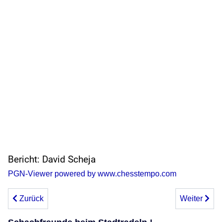
Bericht: David Scheja
PGN-Viewer powered by www.chesstempo.com
Vorheriger Beitrag: Forst 1 spielt Unentschieden gegen Neu
Nächster Be
Zurück
Weiter