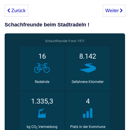
Vorheriger Beitrag: Dritte Niederlage für Forst 3
Nächster Bei
Zurück
Weiter
Schachfreunde beim Stadtradeln !