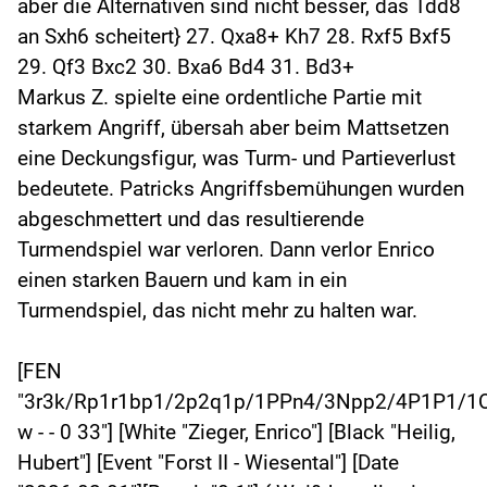
aber die Alternativen sind nicht besser, das Tdd8
an Sxh6 scheitert} 27. Qxa8+ Kh7 28. Rxf5 Bxf5
29. Qf3 Bxc2 30. Bxa6 Bd4 31. Bd3+
Markus Z. spielte eine ordentliche Partie mit
starkem Angriff, übersah aber beim Mattsetzen
eine Deckungsfigur, was Turm- und Partieverlust
bedeutete. Patricks Angriffsbemühungen wurden
abgeschmettert und das resultierende
Turmendspiel war verloren. Dann verlor Enrico
einen starken Bauern und kam in ein
Turmendspiel, das nicht mehr zu halten war.
[FEN
"3r3k/Rp1r1bp1/2p2q1p/1PPn4/3Npp2/4P1P1/
w - - 0 33"] [White "Zieger, Enrico"] [Black "Heilig,
Hubert"] [Event "Forst II - Wiesental"] [Date