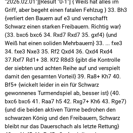
"2026.02.01"][Result "0-1"] { Weiß hat alles im
Griff, aber begeht einen fatalen Fehlzug } 33. Bh3
{verliert den Bauern auf e3 und verschafft
Schwarz einen starken Freibauern. Richtig war}
(33. bxc6 bxc6 34. Rxd7 Rxd7 35. gxf4) {und
Weiß hat einen soliden Mehrbauern} 33. ... fxe3
34. fxe3 Nxe3 35. Rf2 Qxd4 36. Qxd4 Rxd4
37.Rxf7 Rd1+ 38. Kf2 R8d3 {gibt die Kontrolle
der siebten und achten Reihe auf und verspielt
damit den gesamten Vorteil} 39. Ra8+ Kh7 40.
Bf5+ {wickelt leider in ein für Schwarz
gewonnenes Turmendspiel ab, besser ist} (40.
bxc6 bxc6 41. Raa7 h5 42. Rxg7+ Kh6 43. Rge7)
{und die beiden aktiven Türme bedrohen den
schwarzen König und den Freibauern, Schwarz
bleibt nur das Dauerschach als letzte Rettung}