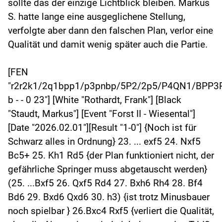
sollte das der einzige Lichtblick bleiben. Markus
S. hatte lange eine ausgeglichene Stellung,
verfolgte aber dann den falschen Plan, verlor eine
Qualität und damit wenig später auch die Partie.
[FEN
"r2r2k1/2q1bpp1/p3pnbp/5P2/2p5/P4QN1/BPP
b - - 0 23"] [White "Rothardt, Frank"] [Black
"Staudt, Markus"] [Event "Forst II - Wiesental"]
[Date "2026.02.01"][Result "1-0"] {Noch ist für
Schwarz alles in Ordnung} 23. ... exf5 24. Nxf5
Bc5+ 25. Kh1 Rd5 {der Plan funktioniert nicht, der
gefährliche Springer muss abgetauscht werden}
(25. ...Bxf5 26. Qxf5 Rd4 27. Bxh6 Rh4 28. Bf4
Bd6 29. Bxd6 Qxd6 30. h3) {ist trotz Minusbauer
noch spielbar } 26.Bxc4 Rxf5 {verliert die Qualität,