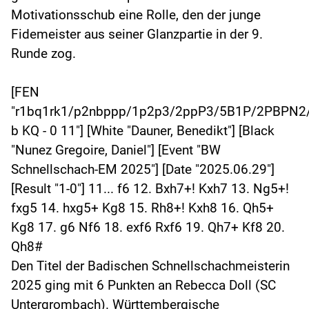
Motivationsschub eine Rolle, den der junge
Fidemeister aus seiner Glanzpartie in der 9.
Runde zog.
[FEN
"r1bq1rk1/p2nbppp/1p2p3/2ppP3/5B1P/2PBPN
b KQ - 0 11"] [White "Dauner, Benedikt"] [Black
"Nunez Gregoire, Daniel"] [Event "BW
Schnellschach-EM 2025"] [Date "2025.06.29"]
[Result "1-0"] 11... f6 12. Bxh7+! Kxh7 13. Ng5+!
fxg5 14. hxg5+ Kg8 15. Rh8+! Kxh8 16. Qh5+
Kg8 17. g6 Nf6 18. exf6 Rxf6 19. Qh7+ Kf8 20.
Qh8#
Den Titel der Badischen Schnellschachmeisterin
2025 ging mit 6 Punkten an Rebecca Doll (SC
Untergrombach). Württembergische