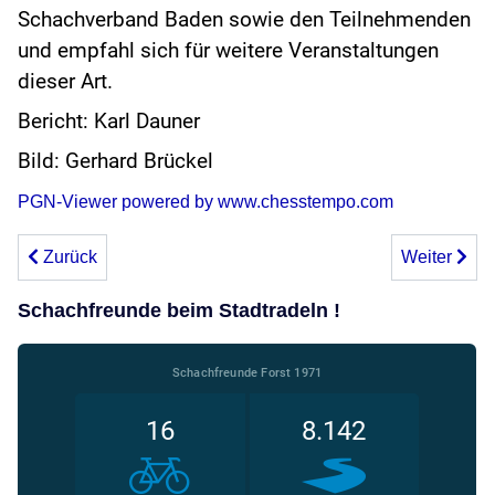
Schachverband Baden sowie den Teilnehmenden
und empfahl sich für weitere Veranstaltungen
dieser Art.
Bericht: Karl Dauner
Bild: Gerhard Brückel
PGN-Viewer powered by www.chesstempo.com
Vorheriger Beitrag: 14. Bockworschd-Blitzturnier
Nächster Be
Zurück
Weiter
Schachfreunde beim Stadtradeln !