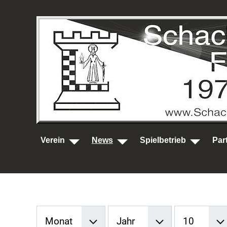
SKIP TO MAIN CONTENT
Verein
News
Spielbetrieb
Par
Filter
Monat
Jahr
Anzeige #